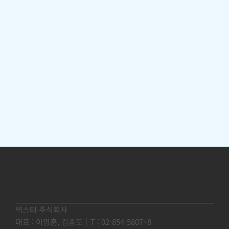
해야 하나?라는 고민을 덜었어요.사생
매일 
활 침해 걱정 없이 활동 감지 데이터만
확인하
보여주니 만족합니다. 똑똑한 돌봄이에
요
요
넥스터 주식회사
대표 : 이명훈, 김종도
│
T : 02-854-5807~8