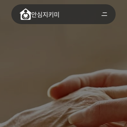
안심지키미
늘
안
심
하
실
수
있
도
록
,
곁
을
지
켜
드
릴
께
요
.