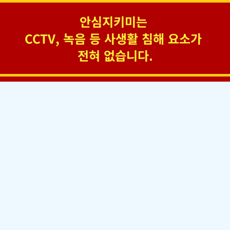
안심지키미는 
CCTV, 녹음 등 사생활 침해 요소가 
전혀 없습니다.
안심지키미는 
가족의 사랑
을 이어드립니다.
김○○A
김○
보호자님
이제 혼자계신 엄마집에 CCTV를 설치
사실 