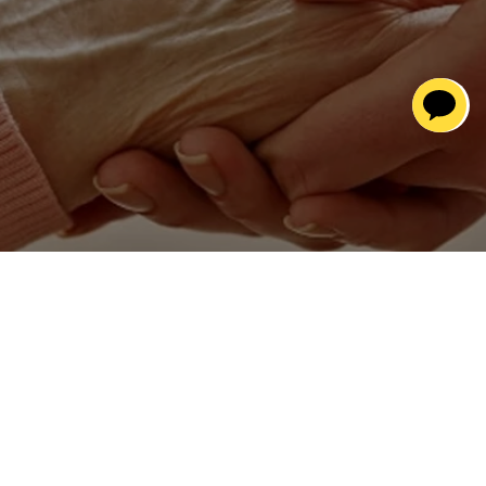
톡상담
소중한 가족의 
생활환경 모니터링 서비스
안심지키미
 보호자 앱